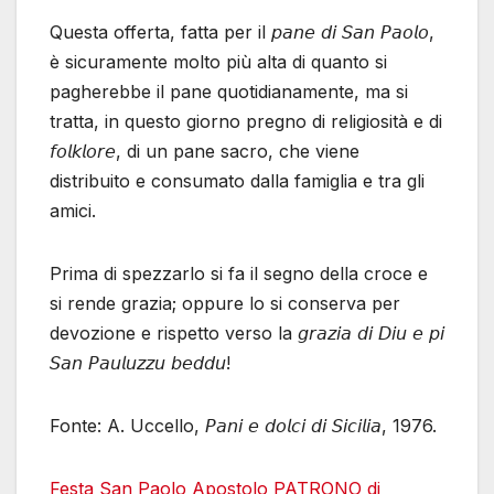
Questa offerta, fatta per il 𝘱𝘢𝘯𝘦 𝘥𝘪 𝘚𝘢𝘯 𝘗𝘢𝘰𝘭𝘰,
è sicuramente molto più alta di quanto si
pagherebbe il pane quotidianamente, ma si
tratta, in questo giorno pregno di religiosità e di
𝘧𝘰𝘭𝘬𝘭𝘰𝘳𝘦, di un pane sacro, che viene
distribuito e consumato dalla famiglia e tra gli
amici.
Prima di spezzarlo si fa il segno della croce e
si rende grazia; oppure lo si conserva per
devozione e rispetto verso la 𝘨𝘳𝘢𝘻𝘪𝘢 𝘥𝘪 𝘋𝘪𝘶 𝘦 𝘱𝘪
𝘚𝘢𝘯 𝘗𝘢𝘶𝘭𝘶𝘻𝘻𝘶 𝘣𝘦𝘥𝘥𝘶!
Fonte: A. Uccello, 𝘗𝘢𝘯𝘪 𝘦 𝘥𝘰𝘭𝘤𝘪 𝘥𝘪 𝘚𝘪𝘤𝘪𝘭𝘪𝘢, 1976.
Festa San Paolo Apostolo PATRONO di