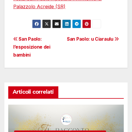
Palazzolo Acreide (SR)
Navigazione
San Paolo:
San Paolo: u Ciaraulu
l’esposizione dei
articoli
bambini
Articoli correlati