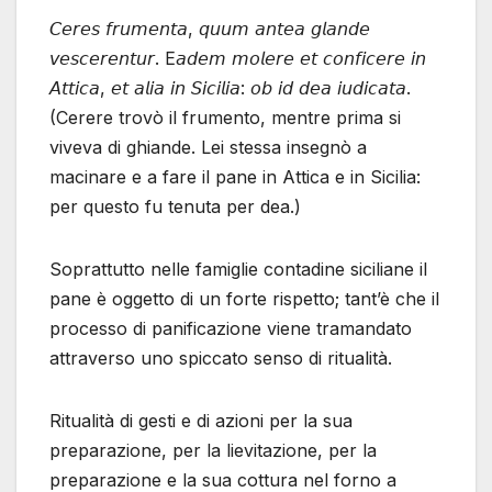
𝘊𝘦𝘳𝘦𝘴 𝘧𝘳𝘶𝘮𝘦𝘯𝘵𝘢, 𝘲𝘶𝘶𝘮 𝘢𝘯𝘵𝘦𝘢 𝘨𝘭𝘢𝘯𝘥𝘦
𝘷𝘦𝘴𝘤𝘦𝘳𝘦𝘯𝘵𝘶𝘳. E𝘢𝘥𝘦𝘮 𝘮𝘰𝘭𝘦𝘳𝘦 𝘦𝘵 𝘤𝘰𝘯𝘧𝘪𝘤𝘦𝘳𝘦 𝘪𝘯
𝘈𝘵𝘵𝘪𝘤𝘢, 𝘦𝘵 𝘢𝘭𝘪𝘢 𝘪𝘯 𝘚𝘪𝘤𝘪𝘭𝘪𝘢: 𝘰𝘣 𝘪𝘥 𝘥𝘦𝘢 𝘪𝘶𝘥𝘪𝘤𝘢𝘵𝘢.
(Cerere trovò il frumento, mentre prima si
viveva di ghiande. Lei stessa insegnò a
macinare e a fare il pane in Attica e in Sicilia:
per questo fu tenuta per dea.)
Soprattutto nelle famiglie contadine siciliane il
pane è oggetto di un forte rispetto; tant’è che il
processo di panificazione viene tramandato
attraverso uno spiccato senso di ritualità.
Ritualità di gesti e di azioni per la sua
preparazione, per la lievitazione, per la
preparazione e la sua cottura nel forno a