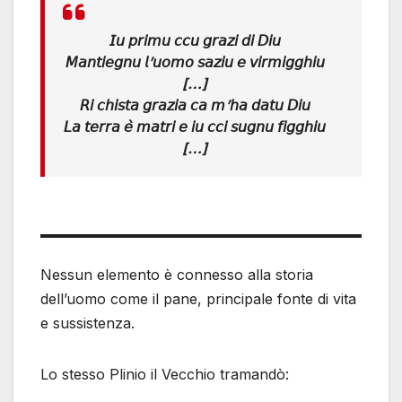
𝘐𝘶 𝘱𝘳𝘪𝘮𝘶 𝘤𝘤𝘶 𝘨𝘳𝘢𝘻𝘪 𝘥𝘪 𝘋𝘪𝘶
𝘔𝘢𝘯𝘵𝘪𝘦𝘨𝘯𝘶 𝘭’𝘶𝘰𝘮𝘰 𝘴𝘢𝘻𝘪𝘶 𝘦 𝘷𝘪𝘳𝘮𝘪𝘨𝘨𝘩𝘪𝘶
[…]
𝘙𝘪 𝘤𝘩𝘪𝘴𝘵𝘢 𝘨𝘳𝘢𝘻𝘪𝘢 𝘤𝘢 𝘮’𝘩𝘢 𝘥𝘢𝘵𝘶 𝘋𝘪𝘶
𝘓𝘢 𝘵𝘦𝘳𝘳𝘢 𝘦̀ 𝘮𝘢𝘵𝘳𝘪 𝘦 𝘪𝘶 𝘤𝘤𝘪 𝘴𝘶𝘨𝘯𝘶 𝘧𝘪𝘨𝘨𝘩𝘪𝘶
[…]
Nessun elemento è connesso alla storia
dell’uomo come il pane, principale fonte di vita
e sussistenza.
Lo stesso Plinio il Vecchio tramandò: